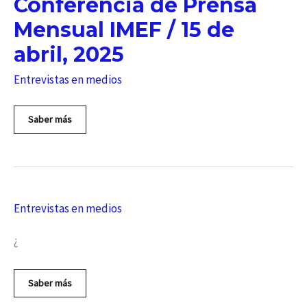
Conferencia de Prensa
Mensual IMEF / 15 de
abril, 2025
Entrevistas en medios
Conferencia
Saber más
de
Prensa
Mensual
IMEF
/
15
Entrevistas en medios
de
abril,
2025
¿
Saber más