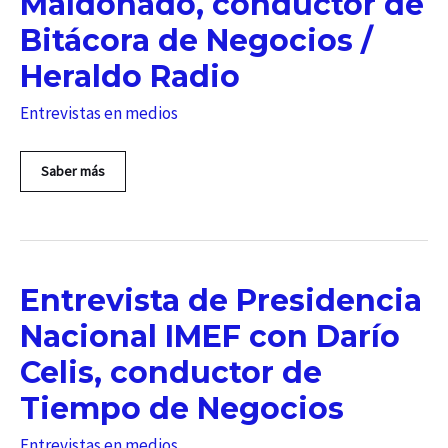
Maldonado, conductor de
Bitácora de Negocios /
Heraldo Radio
Entrevistas en medios
Entrevista
Saber más
de
Presidencia
Nacional
IMEF
con
Mario
Entrevista de Presidencia
Maldonado,
conductor
Nacional IMEF con Darío
de
Bitácora
Celis, conductor de
de
Negocios
Tiempo de Negocios
/
Heraldo
Entrevistas en medios