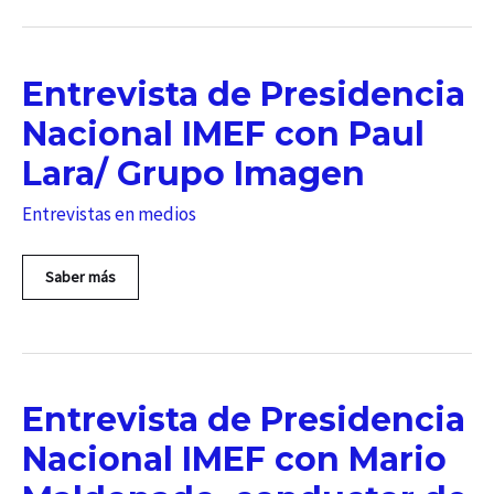
Nacional
IMEF
en
Negocios
Entrevista de Presidencia
en
Imagen
Nacional IMEF con Paul
Lara/ Grupo Imagen
Entrevistas en medios
Entrevista
Saber más
de
Presidencia
Nacional
IMEF
con
Paul
Entrevista de Presidencia
Lara/
Grupo
Nacional IMEF con Mario
Imagen