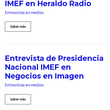
40
IMEF en Heraldo Radio
Entrevistas en medios
Entrevista
Saber más
de
Presidencia
Nacional
IMEF
en
Heraldo
Entrevista de Presidencia
Radio
Nacional IMEF en
Negocios en Imagen
Entrevistas en medios
Entrevista
Saber más
de
Presidencia