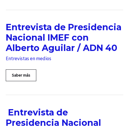
Entrevista de Presidencia
Nacional IMEF con
Alberto Aguilar / ADN 40
Entrevistas en medios
Entrevista
Saber más
de
Presidencia
Nacional
IMEF
con
Alberto
Entrevista de
Aguilar
/
Presidencia Nacional
ADN