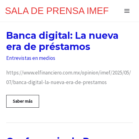
Ir
SALA DE PRENSA IMEF
al
contenido
Banca digital: La nueva
era de préstamos
Entrevistas en medios
https://www.elfinanciero.com.mx/opinion/imef/2025/05/
07/banca-digital-la-nueva-era-de-prestamos
Banca
Saber más
digital:
La
nueva
era
de
préstamos